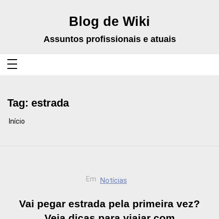
Pular
para
o
Blog de Wiki
conteúdo
Assuntos profissionais e atuais
Tag:
estrada
Início
Em
Notícias
Vai pegar estrada pela primeira vez?
Veja dicas para viajar com