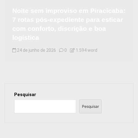
Noite sem improviso em Piracicaba:
7 rotas pós-expediente para esticar
com conforto, discrição e boa
logística
24 de junho de 2026
0
1.594 word
Pesquisar
Pesquisar