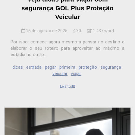
segurança GOL Plus Proteção
Veicular
16 de agosto de 2025
0
1.437 word
Por isso, comece agora mesmo a pensar no destino e
elaborar o seu roteiro para aproveitar ao máximo a
estadia no outro...
dicas
estrada
pegar
primeira
proteção
segurança
veicular
viajar
Leia tudo