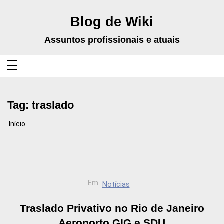
Pular
para
o
Blog de Wiki
conteúdo
Assuntos profissionais e atuais
Tag:
traslado
Início
Em
Notícias
Traslado Privativo no Rio de Janeiro
Aeroporto GIG e SDU