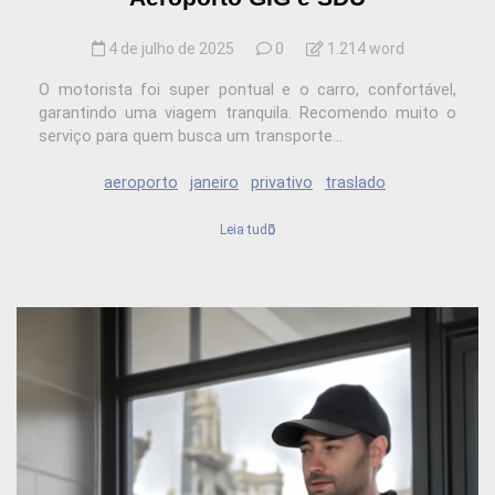
4 de julho de 2025
0
1.214 word
O motorista foi super pontual e o carro, confortável,
garantindo uma viagem tranquila. Recomendo muito o
serviço para quem busca um transporte...
aeroporto
janeiro
privativo
traslado
Leia tudo