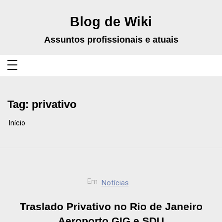
Pular
para
o
Blog de Wiki
conteúdo
Assuntos profissionais e atuais
Tag:
privativo
Início
Em
Notícias
Traslado Privativo no Rio de Janeiro
Aeroporto GIG e SDU