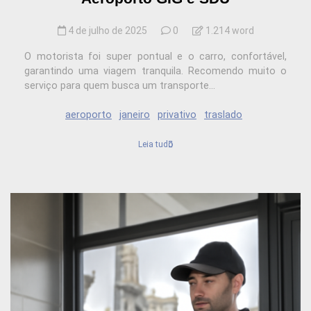
4 de julho de 2025
0
1.214 word
O motorista foi super pontual e o carro, confortável,
garantindo uma viagem tranquila. Recomendo muito o
serviço para quem busca um transporte...
aeroporto
janeiro
privativo
traslado
Leia tudo