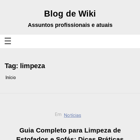
Pular
para
o
Blog de Wiki
conteúdo
Assuntos profissionais e atuais
Tag:
limpeza
Início
Em
Notícias
Guia Completo para Limpeza de
Estofados e Sofás: Dicas Práticas