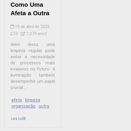
Como Uma
Afeta a Outra
19 de abril de 2025
0
1.279 word
Além disso, uma
limpeza regular pode
evitar a necessidade
de processos mais
invasivos no futuro. A
iluminação também
desempenha um papel
crucial...
afeta
limpeza
organização
outra
Leia tudo