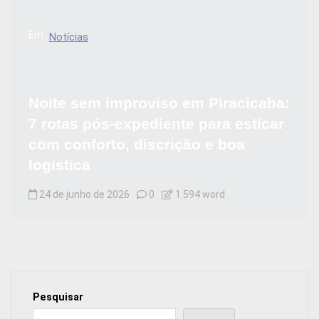
Em
Notícias
Noite sem improviso em Piracicaba:
7 rotas pós-expediente para esticar
com conforto, discrição e boa
logística
24 de junho de 2026
0
1.594 word
Pesquisar