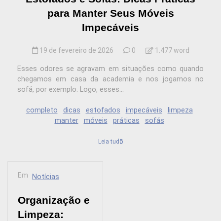
para Manter Seus Móveis
Impecáveis
19 de fevereiro de 2026
0
1.477 word
Esses odores se agravam em situações como quando
chegamos em casa da academia e nos jogamos no
sofá, por exemplo. Logo, esses...
completo
dicas
estofados
impecáveis
limpeza
manter
móveis
práticas
sofás
Leia tudo
Em
Notícias
Organização e
Limpeza: