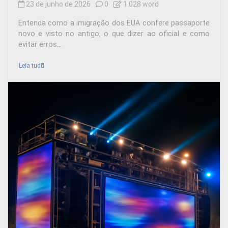
23 de junho de 2026
0
1.028 word
Entenda como a imigração dos EUA confere passaporte
novo e visto no antigo, o que dizer ao oficial e como
evitar erros...
Leia tudo