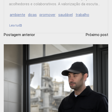
acolhedores e colaborativos. A valorização da escuta...
ambiente
dicas
promover
saudável
trabalho
Leia tudo
Postagem anterior
Próximo post
N
a
v
e
g
a
ç
ã
o
d