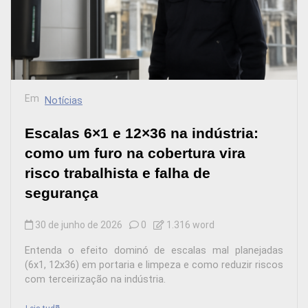
Em
Notícias
Escalas 6×1 e 12×36 na indústria:
como um furo na cobertura vira
risco trabalhista e falha de
segurança
30 de junho de 2026
0
1.316 word
Entenda o efeito dominó de escalas mal planejadas
(6x1, 12x36) em portaria e limpeza e como reduzir riscos
com terceirização na indústria.