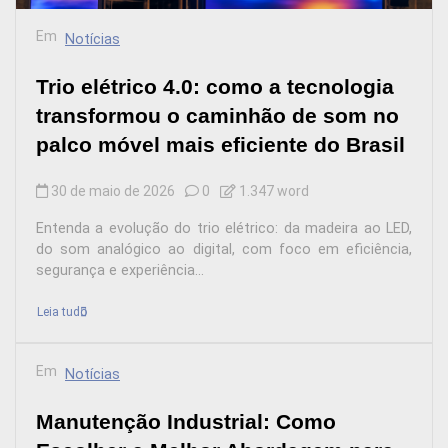
Em
Notícias
Trio elétrico 4.0: como a tecnologia
transformou o caminhão de som no
palco móvel mais eficiente do Brasil
30 de maio de 2026
0
1.347 word
Entenda a evolução do trio elétrico: da madeira ao LED,
do som analógico ao digital, com foco em eficiência,
segurança e experiência...
Leia tudo
Em
Notícias
Manutenção Industrial: Como