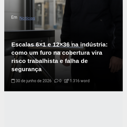
e
P
Em
Notícias
o
s
t
Escalas 6×1 e 12×36 na indústria:
como um furo na cobertura vira
risco trabalhista e falha de
segurança
30 de junho de 2026
0
1.316 word