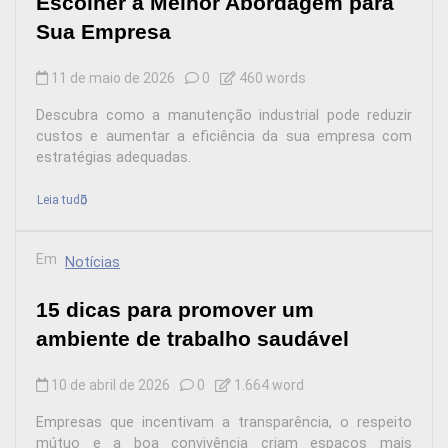
Escolher a Melhor Abordagem para
Sua Empresa
11 de maio de 2026
0
460 words
Descubra como a manutenção industrial pode reduzir
custos e aumentar a eficiência da sua empresa com
estratégias adequadas.
Leia tudo
Em
Notícias
15 dicas para promover um
ambiente de trabalho saudável
10 de abril de 2026
0
1.664 word
Empresas que incentivam a transparência, o respeito
mútuo e a boa convivência criam espaços mais