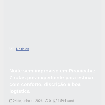
Em
Notícias
Noite sem improviso em Piracicaba:
7 rotas pós-expediente para esticar
com conforto, discrição e boa
logística
24 de junho de 2026
0
1.594 word