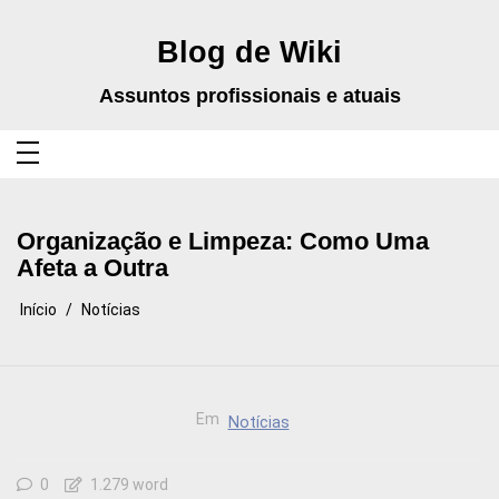
Pular
para
o
Blog de Wiki
conteúdo
Assuntos profissionais e atuais
Organização e Limpeza: Como Uma
Afeta a Outra
Início
Notícias
Em
Notícias
0
1.279 word