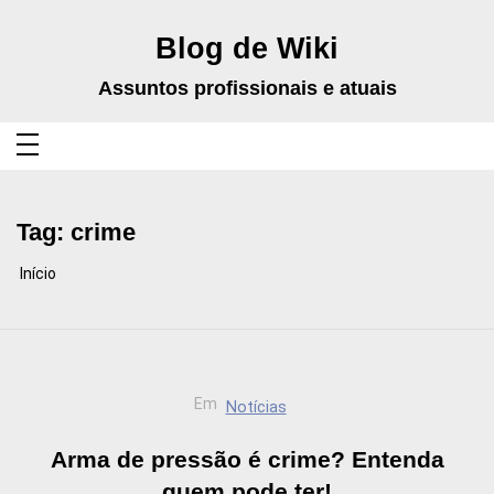
Pular
para
o
Blog de Wiki
conteúdo
Assuntos profissionais e atuais
Tag:
crime
Início
Em
Notícias
Arma de pressão é crime? Entenda
quem pode ter!