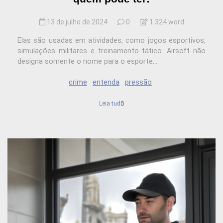
13 de julho de 2024
0
1.324 word
Elas são usadas em atividades, como jogos esportivos,
simulações militares e treinamento tático. Airsoft não
designa somente o nome para o esporte...
crime
entenda
pressão
Leia tudo