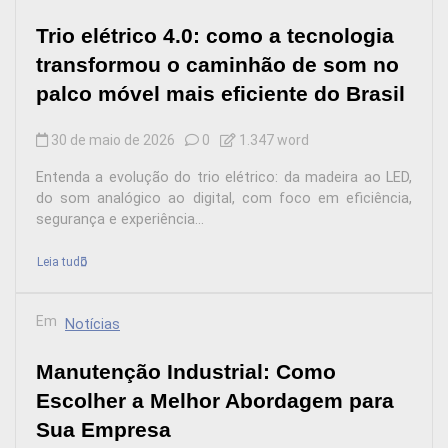
Trio elétrico 4.0: como a tecnologia
transformou o caminhão de som no
palco móvel mais eficiente do Brasil
30 de maio de 2026
0
1.347 word
Entenda a evolução do trio elétrico: da madeira ao LED,
do som analógico ao digital, com foco em eficiência,
segurança e experiência...
Leia tudo
Em
Notícias
Manutenção Industrial: Como
Escolher a Melhor Abordagem para
Sua Empresa