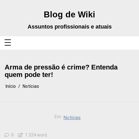
Pular
para
o
Blog de Wiki
conteúdo
Assuntos profissionais e atuais
Arma de pressão é crime? Entenda
quem pode ter!
Início
Notícias
Em
Notícias
0
1.324 word