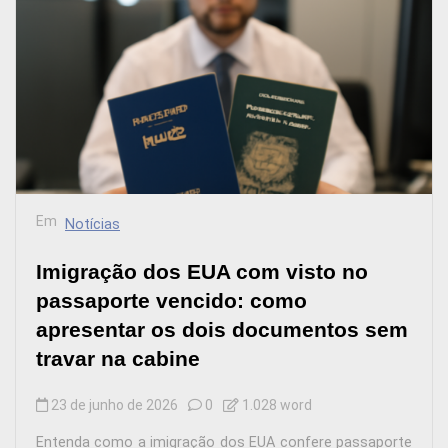
Em
Notícias
Imigração dos EUA com visto no
passaporte vencido: como
apresentar os dois documentos sem
travar na cabine
23 de junho de 2026
0
1.028 word
Entenda como a imigração dos EUA confere passaporte