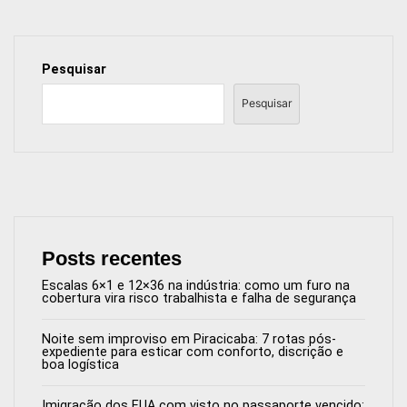
Pesquisar
Pesquisar
Posts recentes
Escalas 6×1 e 12×36 na indústria: como um furo na
cobertura vira risco trabalhista e falha de segurança
Noite sem improviso em Piracicaba: 7 rotas pós-
expediente para esticar com conforto, discrição e
boa logística
Imigração dos EUA com visto no passaporte vencido: