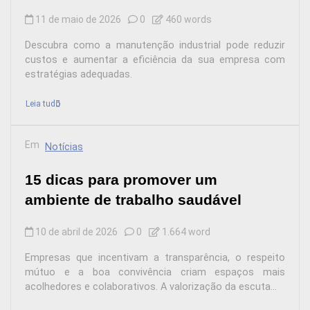
11 de maio de 2026
0
460 words
Descubra como a manutenção industrial pode reduzir
custos e aumentar a eficiência da sua empresa com
estratégias adequadas.
Leia tudo
Em
Notícias
15 dicas para promover um
ambiente de trabalho saudável
10 de abril de 2026
0
1.664 word
Empresas que incentivam a transparência, o respeito
mútuo e a boa convivência criam espaços mais
acolhedores e colaborativos. A valorização da escuta...