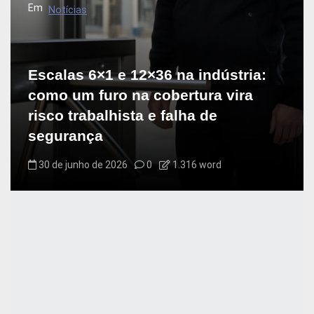
Em
Notícias
o
s
t
Escalas 6×1 e 12×36 na indústria:
como um furo na cobertura vira
risco trabalhista e falha de
segurança
30 de junho de 2026
0
1.316 word