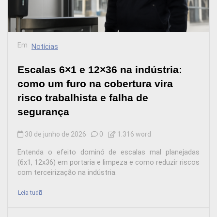
Em
Notícias
Escalas 6×1 e 12×36 na indústria:
como um furo na cobertura vira
risco trabalhista e falha de
segurança
30 de junho de 2026
0
1.316 word
Entenda o efeito dominó de escalas mal planejadas
(6x1, 12x36) em portaria e limpeza e como reduzir riscos
com terceirização na indústria.
Leia tudo