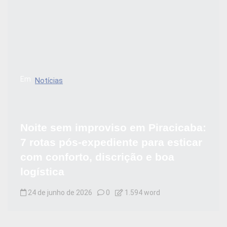
Em
Notícias
Noite sem improviso em Piracicaba:
7 rotas pós-expediente para esticar
com conforto, discrição e boa
logística
24 de junho de 2026
0
1.594 word