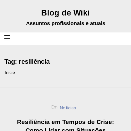
Pular
para
o
Blog de Wiki
conteúdo
Assuntos profissionais e atuais
Tag:
resiliência
Início
Em
Notícias
Resiliência em Tempos de Crise:
Como Lidar com Situações