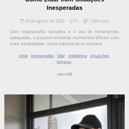
Inesperadas
18 de agosto de 2025
0
1.288 word
Com organização, disciplina e o uso de ferramentas
adequadas, é possível enfrentar momentos difíceis com
mais tranquilidade. Outra maneira de se preparar...
crise
inesperadas
lidar
resiliência
situações
tempos
Leia tudo