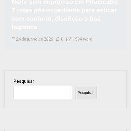
Noite sem improviso em Piracicaba:
7 rotas pós-expediente para esticar
com conforto, discrição e boa
logística
24 de junho de 2026
0
1.594 word
Pesquisar
Pesquisar