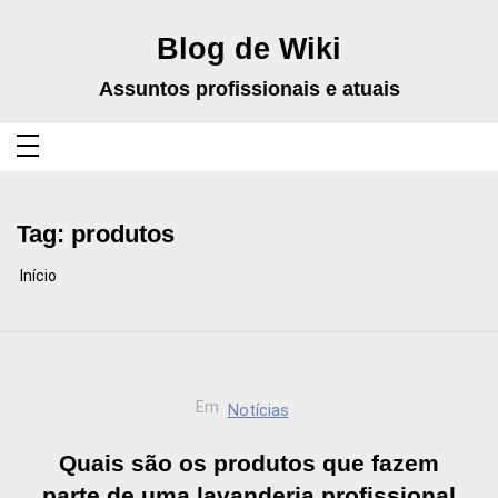
Pular
para
o
Blog de Wiki
conteúdo
Assuntos profissionais e atuais
Tag:
produtos
Início
Em
Notícias
Quais são os produtos que fazem
parte de uma lavanderia profissional