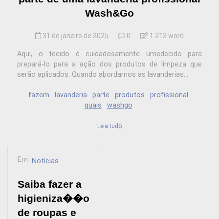
Wash&Go
31 de janeiro de 2025
0
1.212 word
Aqui, o tecido é cuidadosamente umedecido para
prepará-lo para a ação dos produtos de limpeza que
serão aplicados. Quando abordamos as lavanderias...
fazem
lavanderia
parte
produtos
profissional
quais
washgo
Leia tudo
Em
Notícias
Saiba fazer a
higieniza��o
de roupas e