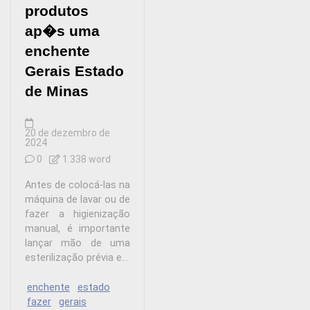
produtos
ap�s uma
enchente
Gerais Estado
de Minas
20 de dezembro de
2024
0
1.338 word
Antes de colocá-las na
máquina de lavar ou de
fazer a higienização
manual, é importante
lançar mão de uma
esterilização prévia e...
enchente
estado
fazer
gerais