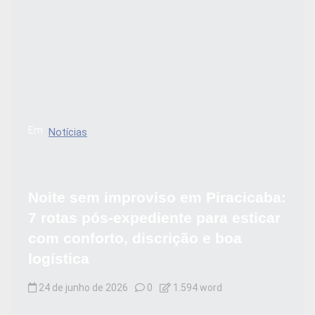
Em
Notícias
Noite sem improviso em Piracicaba:
7 rotas pós-expediente para esticar
com conforto, discrição e boa
logística
24 de junho de 2026
0
1.594 word