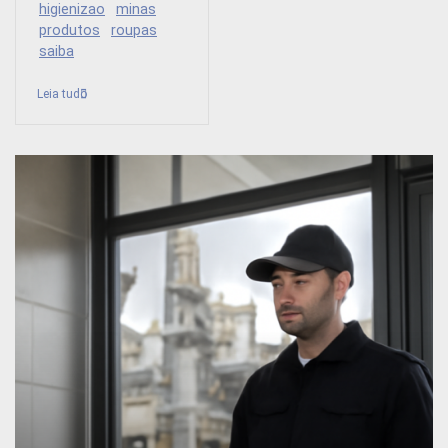
higienizao
minas
produtos
roupas
saiba
Leia tudo