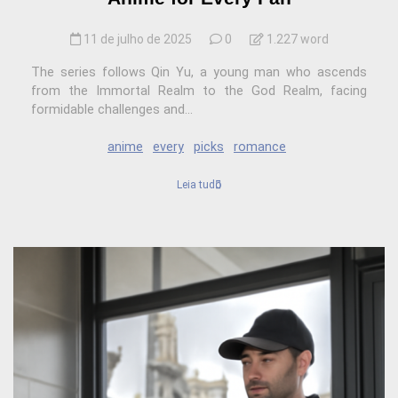
11 de julho de 2025
0
1.227 word
The series follows Qin Yu, a young man who ascends
from the Immortal Realm to the God Realm, facing
formidable challenges and...
anime
every
picks
romance
Leia tudo