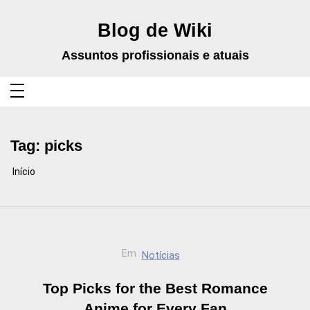
Pular
para
o
Blog de Wiki
conteúdo
Assuntos profissionais e atuais
Tag:
picks
Início
Em
Notícias
Top Picks for the Best Romance
Anime for Every Fan