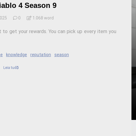
iablo 4 Season 9
2025
0
1.068 word
t to get your rewards. You can pick up every item you
se
knowledge
reputation
season
Leia tudo