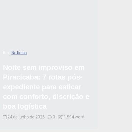
Em
Notícias
Noite sem improviso em
Piracicaba: 7 rotas pós-
expediente para esticar
com conforto, discrição e
boa logística
24 de junho de 2026
0
1.594 word