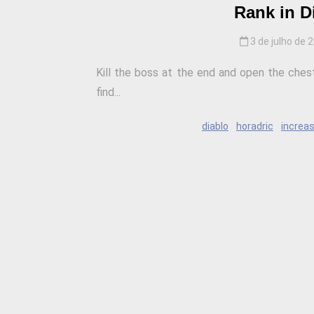
Rank in D
3 de julho de 
Kill the boss at the end and open the ches
find...
diablo
horadric
increa