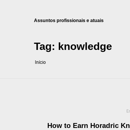
Pular
para
o
Assuntos profissionais e atuais
conteúdo
Tag:
knowledge
Início
E
How to Earn Horadric Kn