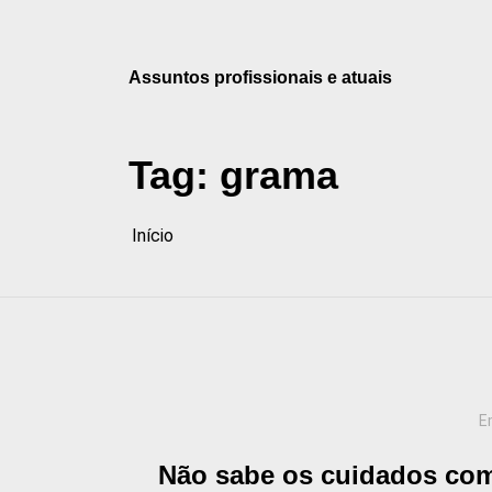
Pular
para
o
Assuntos profissionais e atuais
conteúdo
Tag:
grama
Início
E
Não sabe os cuidados com 