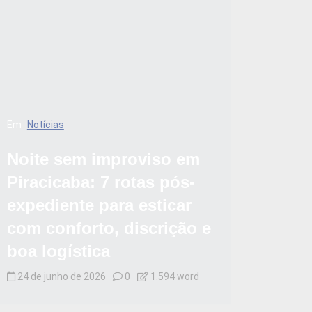
Em
Notícias
Noite sem improviso em
Piracicaba: 7 rotas pós-
expediente para esticar
com conforto, discrição e
boa logística
24 de junho de 2026
0
1.594 word