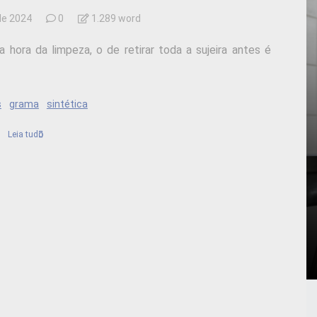
de 2024
0
1.289 word
hora da limpeza, o de retirar toda a sujeira antes é
s
grama
sintética
Leia tudo