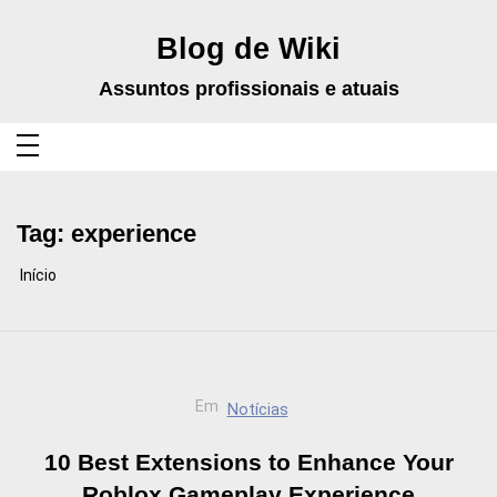
Pular
para
o
Blog de Wiki
conteúdo
Assuntos profissionais e atuais
Tag:
experience
Início
Em
Notícias
10 Best Extensions to Enhance Your
Roblox Gameplay Experience