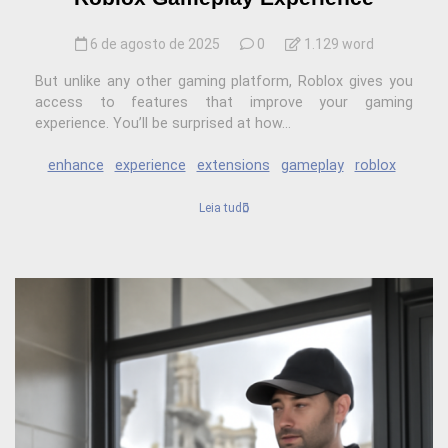
6 de agosto de 2025
0
1.129 word
But unlike any other gaming platform, Roblox gives you
access to features that improve your gaming
experience. You’ll be surprised at how...
enhance
experience
extensions
gameplay
roblox
Leia tudo