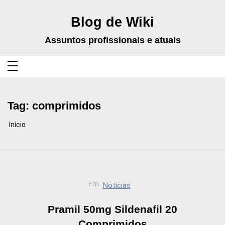
Pular
para
o
Blog de Wiki
conteúdo
Assuntos profissionais e atuais
Tag:
comprimidos
Início
Em
Notícias
Pramil 50mg Sildenafil 20
Comprimidos