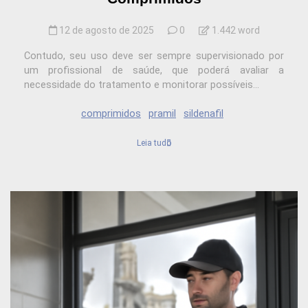
12 de agosto de 2025
0
1.442 word
Contudo, seu uso deve ser sempre supervisionado por
um profissional de saúde, que poderá avaliar a
necessidade do tratamento e monitorar possíveis...
comprimidos
pramil
sildenafil
Leia tudo