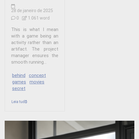
28 de janeiro de 2025
0
1.061 word
This is what I mean
with a game being an
activity rather than an
artifact. The project
manager ensures the
smooth running...
behind
concept
games
movies
secret
Leia tudo