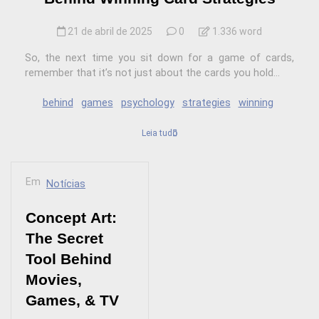
21 de abril de 2025
0
1.336 word
So, the next time you sit down for a game of cards,
remember that it’s not just about the cards you hold...
behind
games
psychology
strategies
winning
Leia tudo
Em
Notícias
Concept Art:
The Secret
Tool Behind
Movies,
Games, & TV