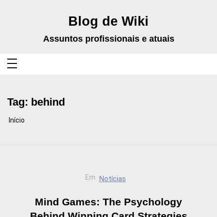
Pular
para
o
Blog de Wiki
conteúdo
Assuntos profissionais e atuais
Tag:
behind
Início
Em
Notícias
Mind Games: The Psychology
Behind Winning Card Strategies