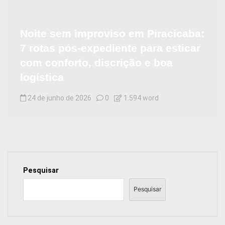
Noite sem improviso em Piracicaba:
7 rotas pós-expediente para esticar
com conforto, discrição e boa
logística
24 de junho de 2026
0
1.594 word
Pesquisar
Pesquisar